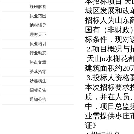
本招标项目 天
疑难解答
城区发展和改革
执业范围
招标人为山东
纳税辅导
国有（非财政
理财天下
标条件，现对
执业培训
2.项目概况与
行业动态
天山o水榭花
热点文章
建筑面积约20
荟萃拾零
3.投标人资格
妙趣横生
本次招标要求
招标公告
质，并在人员
通知公告
中，项目总监
业需提供枣庄
证》