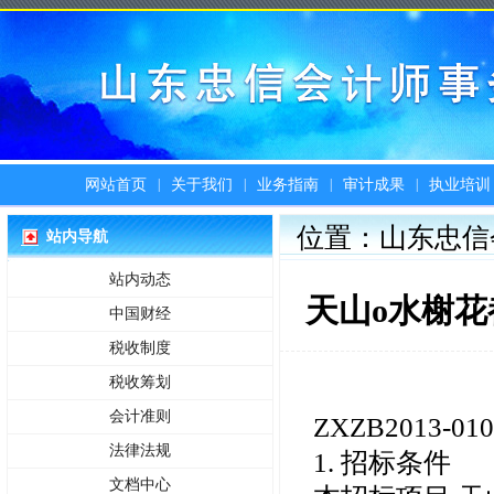
|
|
|
|
网站首页
关于我们
业务指南
审计成果
执业培训
位置：山东忠信
站内导航
站内动态
天山o水榭花
中国财经
税收制度
税收筹划
会计准则
ZXZB2013-010
法律法规
1. 招标条件
文档中心