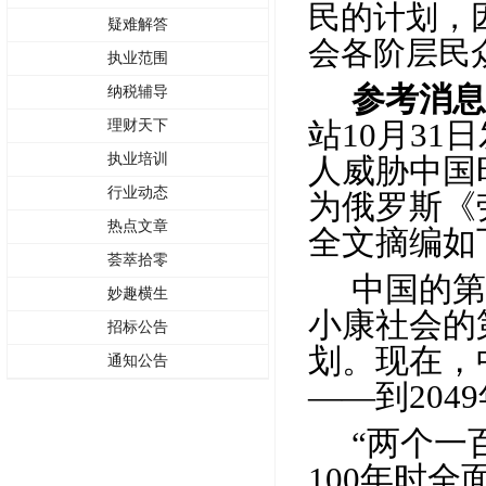
民的计划，
疑难解答
会各阶层民
执业范围
参考消
纳税辅导
站
10
月
31
日
理财天下
执业培训
人威胁中国
行业动态
为俄罗斯《
热点文章
全文摘编如
荟萃拾零
中国的第
妙趣横生
小康社会的
招标公告
划。现在，
通知公告
——到
2049
“两个一
100
年时全