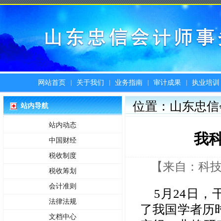
|
|
|
|
网站首页
关于我们
业务指南
审计成果
执业培训
位置：山东忠信
站内导航
站内动态
我
中国财经
税收制度
【来自：科技日报
税收筹划
会计准则
5月24日
法律法规
了我国学者历
文档中心