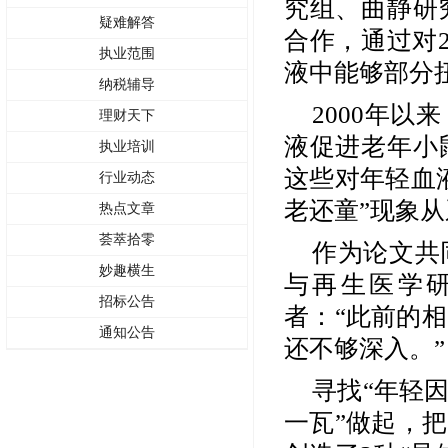
究组、曲静研
疑难解答
合作，通过对
执业范围
液中能够部分
纳税辅导
2000年
理财天下
液促进老年小
执业培训
这些对年轻血
行业动态
老还童”现象
热点文章
荟萃拾零
作为论文共
妙趣横生
与再生医学
招标公告
者：“此前的
通知公告
还不够深入。”
寻找
“年轻
一瓦”做起，