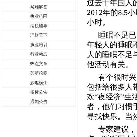
过去十年国人
疑难解答
2012年的8.
执业范围
小时。
纳税辅导
睡眠不足已
理财天下
年轻人的睡眠
执业培训
人的睡眠不足
行业动态
他活动有关。
热点文章
荟萃拾零
有个很时兴
妙趣横生
包括给很多人
招标公告
欢“夜经济”
通知公告
者，他们习惯
寻找快乐。当
专家建议，