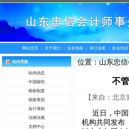
|
|
|
|
网站首页
关于我们
业务指南
审计成果
执业培训
位置：山东忠信
站内导航
站内动态
不管
中国财经
税收制度
【来自：北京青年报
税收筹划
会计准则
近日，中国
法律法规
机构共同发布
文档中心