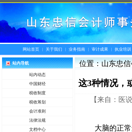
|
|
|
|
网站首页
关于我们
业务指南
审计成果
执业培训
位置：山东忠信
站内导航
站内动态
这3种情况，
中国财经
税收制度
【来自：医说养生
税收筹划
会计准则
法律法规
大脑的正常
文档中心