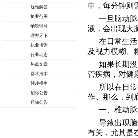
中，每分钟则需
疑难解答
执业范围
一旦
脑动脉
纳税辅导
液，会出现大
理财天下
在日常生活
执业培训
及
视力模糊、
行业动态
如果长期没
热点文章
管疾病，对健
荟萃拾零
妙趣横生
所以在日常
招标公告
作。那么，到
通知公告
一、椎动脉
导致出现脑
有关，尤其是